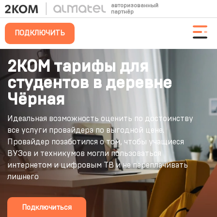
авторизованный
партнёр
ПОДКЛЮЧИТЬ
2КОМ тарифы для
студентов в деревне
Чёрная
Идеальная возможность оценить по достоинству
все услуги провайдера по выгодной цене.
Провайдер позаботился о том, чтобы учащиеся
ВУЗов и техникумов могли пользоваться
интернетом и цифровым ТВ и не переплачивать
лишнего
Подключиться